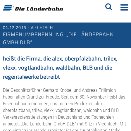
04.12.2015 - VIECHTACH
FIRMENUMBENENNUNG: „DIE LÄNDERBAHN
GMBH DLB“
heißt die Firma, die alex, oberpfalzbahn, trilex,
vlexx, vogtlandbahn, waldbahn, BLB und die
regentalwerke betreibt
Die Geschäftsführer Gerhard Knöbel und Andreas Trillmich
haben allen Grund zur Freude: Seit dem 30. November heißt das
Eisenbahnunternehmen, das mit den Produkten alex,
oberpfalzbahn, trilex, vlexx, vogtlandbahn, waldbahn und BLB
Verkehrsdienstleistungen in Deutschland und Tschechien
anbietet, „Die Länderbahn GmbH DLB“ mit Sitz in Viechtach. Mit
dem Eintrag ins Handelsregister ist der zur etablierten Marke