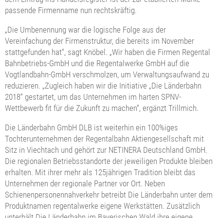
passende Firmenname nun rechtskräftig.
„Die Umbenennung war die logische Folge aus der
Vereinfachung der Firmenstruktur, die bereits im November
stattgefunden hat“, sagt Knöbel. „Wir haben die Firmen Regental
Bahnbetriebs-GmbH und die Regentalwerke GmbH auf die
Vogtlandbahn-GmbH verschmolzen, um Verwaltungsaufwand zu
reduzieren. „Zugleich haben wir die Initiative „Die Länderbahn
2018“ gestartet, um das Unternehmen im harten SPNV-
Wettbewerb fit für die Zukunft zu machen“, ergänzt Trillmich.
Die Länderbahn GmbH DLB ist weiterhin ein 100%iges
Tochterunternehmen der Regentalbahn Aktiengesellschaft mit
Sitz in Viechtach und gehört zur NETINERA Deutschland GmbH.
Die regionalen Betriebsstandorte der jeweiligen Produkte bleiben
erhalten. Mit ihrer mehr als 125jährigen Tradition bleibt das
Unternehmen der regionale Partner vor Ort. Neben
Schienenpersonennahverkehr betreibt Die Länderbahn unter dem
Produktnamen regentalwerke eigene Werkstätten. Zusätzlich
unterhält Die Länderbahn im Bayerischen Wald ihre eigene