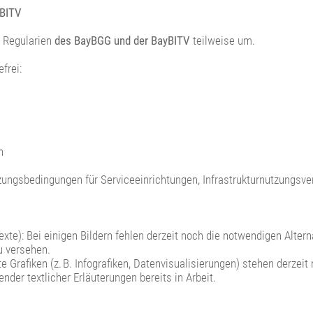
yBITV
e Regularien
des BayBGG und der BayBITV
teilweise um.
frei:
n
gsbedingungen für Serviceeinrichtungen, Infrastrukturnutzungsvert
xte): Bei einigen Bildern fehlen derzeit noch die notwendigen Alterna
u versehen.
afiken (z. B. Infografiken, Datenvisualisierungen) stehen derzeit n
nder textlicher Erläuterungen bereits in Arbeit.