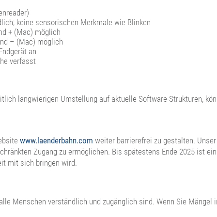
eenreader)
dlich; keine sensorischen Merkmale wie Blinken
md + (Mac) möglich
cmd – (Mac) möglich
Endgerät an
che verfasst
tlich langwierigen Umstellung auf aktuelle Software-Strukturen, könn
ebsite
www.laenderbahn.com
weiter barrierefrei zu gestalten. Unser
schränkten Zugang zu ermöglichen. Bis spätestens Ende 2025 ist ei
t mit sich bringen wird.
ür alle Menschen verständlich und zugänglich sind. Wenn Sie Mängel i