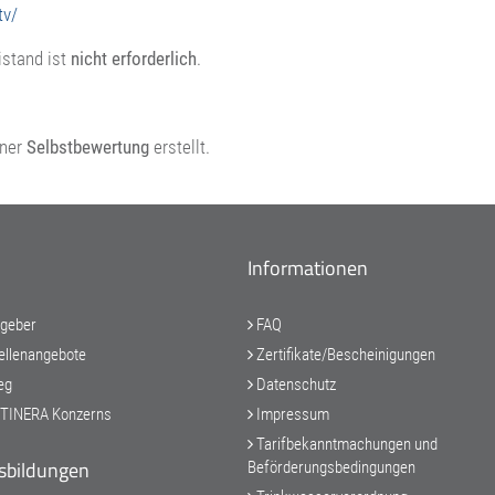
tv/
istand ist
nicht erforderlich
.
iner
Selbstbewertung
erstellt.
Informationen
tgeber
FAQ
ellenangebote
Zertifikate/Bescheinigungen
eg
Datenschutz
ETINERA Konzerns
Impressum
Tarifbekanntmachungen und
sbildungen
Beförderungsbedingungen