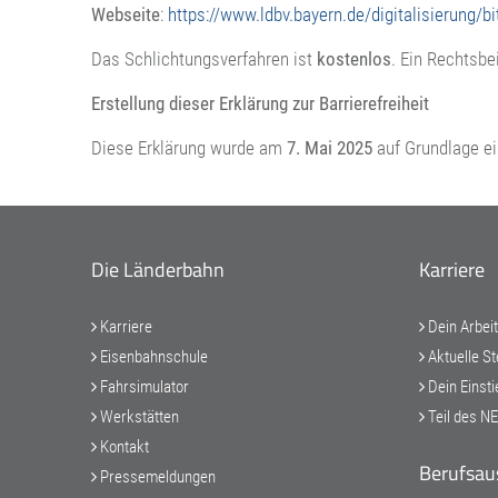
Webseite
:
https://www.ldbv.bayern.de/digitalisierung/bi
Das Schlichtungsverfahren ist
kostenlos
. Ein Rechtsbe
Erstellung dieser Erklärung zur Barrierefreiheit
Diese Erklärung wurde am
7. Mai 2025
auf Grundlage e
Die Länderbahn
Karriere
Karriere
Dein Arbei
Eisenbahnschule
Aktuelle St
Fahrsimulator
Dein Einsti
Werkstätten
Teil des N
Kontakt
Berufsau
Pressemeldungen