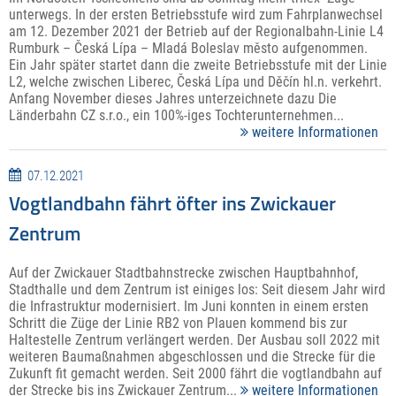
unterwegs. In der ersten Betriebsstufe wird zum Fahrplanwechsel
am 12. Dezember 2021 der Betrieb auf der Regionalbahn-Linie L4
Rumburk – Česká Lípa – Mladá Boleslav město aufgenommen.
Ein Jahr später startet dann die zweite Betriebsstufe mit der Linie
L2, welche zwischen Liberec, Česká Lípa und Děčín hl.n. verkehrt.
Anfang November dieses Jahres unterzeichnete dazu Die
Länderbahn CZ s.r.o., ein 100%-iges Tochterunternehmen...
weitere Informationen
07.12.2021
Vogtlandbahn fährt öfter ins Zwickauer
Zentrum
Auf der Zwickauer Stadtbahnstrecke zwischen Hauptbahnhof,
Stadthalle und dem Zentrum ist einiges los: Seit diesem Jahr wird
die Infrastruktur modernisiert. Im Juni konnten in einem ersten
Schritt die Züge der Linie RB2 von Plauen kommend bis zur
Haltestelle Zentrum verlängert werden. Der Ausbau soll 2022 mit
weiteren Baumaßnahmen abgeschlossen und die Strecke für die
Zukunft fit gemacht werden. Seit 2000 fährt die vogtlandbahn auf
der Strecke bis ins Zwickauer Zentrum...
weitere Informationen