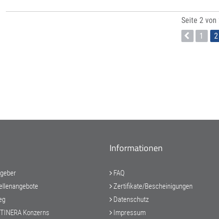
Seite 2 von
1
2
Informationen
tgeber
FAQ
ellenangebote
Zertifikate/Bescheinigungen
eg
Datenschutz
ETINERA Konzerns
Impressum