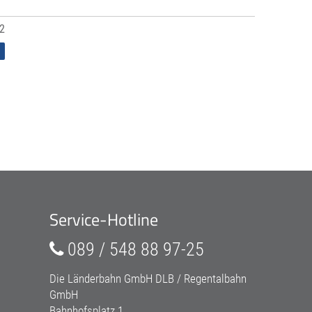
 2
Service-Hotline
089 / 548 88 97-25
Die Länderbahn GmbH DLB / Regentalbahn
GmbH
Bahnhofsplatz 1