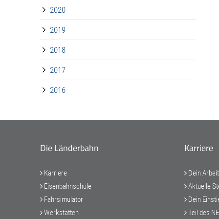
2020
2019
2018
2017
2016
Die Länderbahn
Karriere
Karriere
Dein Arbei
Eisenbahnschule
Aktuelle St
Fahrsimulator
Dein Einsti
Werkstätten
Teil des N