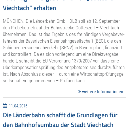
Viechtach“ erhalten
MÜNCHEN. Die Länderbahn GmbH DLB soll ab 12. September
den Probe­be­trieb auf der Bahnstrecke Gotteszell – Viechtach
übernehmen. Das ist das Ergebnis des freihän­digen Verga­be­ver­
fahrens der Bayeri­schen Eisen­bahn­ge­sell­schaft (BEG), die den
Schie­nen­per­so­nen­nah­verkehr (SPNV) in Bayern plant, finan­ziert
und kontrol­liert. Da es sich vorliegend um eine Direkt­vergabe
handelt, schreibt die EU-Verordnung 1370/2007 vor, dass eine
Überkom­pen­sa­ti­ons­prüfung des Angebots­preises durch­zu­führen
ist. Nach Abschluss dieser – durch eine Wirtschafts­prü­fungs­ge­
sell­schaft vorge­nom­menen – Prüfung kann...
weitere Informationen
11.04.2016
Die Länderbahn schafft die Grundlagen für
den Bahnhofsumbau der Stadt Viechtach