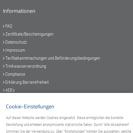
Informationen
FAQ
Zertifikate/Bescheinigungen
Datenschutz
Impressum
Tarifbekanntmachungen und Beförderungsbedingungen
Trinkwasserverordnung
Compliance
Erklärung Barrierefreiheit
AEB's
Cookie-Einstellungen
Service-Hotline
Auf dieser Website werden Cookies eingesetzt. Diese ermöglichen die korrekte
Darstellung und erheben anonymisierte statistische Daten. Durch "Alle Akzeptieren"
stimmen Sie der Verwendung zu. Über "Einstellungen" können Sie auswählen, welche