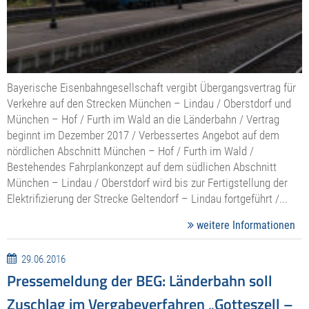
Bayerische Eisenbahngesellschaft vergibt Übergangsvertrag für
Verkehre auf den Strecken München – Lindau / Oberstdorf und
München – Hof / Furth im Wald an die Länderbahn / Vertrag
beginnt im Dezember 2017 / Verbessertes Angebot auf dem
nördlichen Abschnitt München – Hof / Furth im Wald /
Bestehendes Fahrplankonzept auf dem südlichen Abschnitt
München – Lindau / Oberstdorf wird bis zur Fertigstellung der
Elektrifizierung der Strecke Geltendorf – Lindau fortgeführt /...
weitere Informationen
29.06.2016
Pressemeldung der BEG: Länderbahn soll
Zuschlag im Verga­be­ver­fahren „Gotteszell –