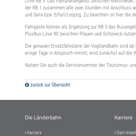
Linie RB 5
: Das Fahrplanangebot zwischen Mehltheuer, 
der RB 1 zusammen alle zwei Stunden mit Anschluss an 
und Gera bzw. Erfurt/Leipzig. Zu beachten ist hier die 
Fahrgäste können als Ergänzung zur RB 5 das Busangeb
PlusBus-Linie 90 zwischen Plauen und Schöneck nutzen
Die genauen Ersatzfahrpläne der Vogtlandbahn sind ab 
einige Tage in Anspruch nimmt, wird zunächst auf die W
Nutzen Sie auch die Servicenummer der Tourismus- und 
zurück zur Übersicht
Die Länderbahn
Karriere
Karriere
Dein Arbei