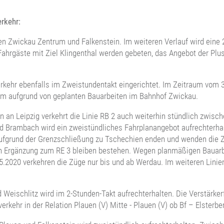
rkehr:
hen Zwickau Zentrum und Falkenstein. Im weiteren Verlauf wird eine
Fahrgäste mit Ziel Klingenthal werden gebeten, das Angebot der Pl
rkehr ebenfalls im Zweistundentakt eingerichtet. Im Zeitraum vom 3
um aufgrund von geplanten Bauarbeiten im Bahnhof Zwickau.
 an Leipzig verkehrt die Linie RB 2 auch weiterhin stündlich zwisc
ad Brambach wird ein zweistündliches Fahrplanangebot aufrechterhal
 Aufgrund der Grenzschließung zu Tschechien enden und wenden die 
n Ergänzung zum RE 3 bleiben bestehen. Wegen planmäßigen Bauarb
5.2020 verkehren die Züge nur bis und ab Werdau. Im weiteren Lini
eischlitz wird im 2-Stunden-Takt aufrechterhalten. Die Verstärker
rkehr in der Relation Plauen (V) Mitte - Plauen (V) ob Bf – Elsterber