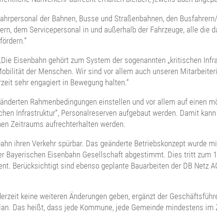
Fahrpersonal der Bahnen, Busse und Straßenbahnen, den Busfahrern/-
tern, dem Servicepersonal in und außerhalb der Fahrzeuge, alle die d
fördern.“
Die Eisenbahn gehört zum System der sogenannten „kritischen Infras
bilität der Menschen. Wir sind vor allem auch unseren Mitarbeiteri
eit sehr engagiert in Bewegung halten.“
änderten Rahmenbedingungen einstellen und vor allem auf einen mö
schen Infrastruktur“, Personalreserven aufgebaut werden. Damit kann
hen Zeitraums aufrechterhalten werden.
ndbahn ihren Verkehr spürbar. Das geänderte Betriebskonzept wurde
Bayerischen Eisenbahn Gesellschaft abgestimmt. Dies tritt zum 1. A
nt. Berücksichtigt sind ebenso geplante Bauarbeiten der DB Netz A
 derzeit keine weiteren Änderungen geben, ergänzt der Geschäftsfü
rplan. Das heißt, dass jede Kommune, jede Gemeinde mindestens im