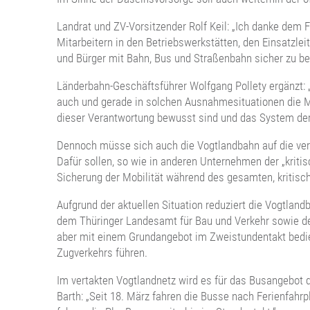
Landrat und ZV-Vorsitzender Rolf Keil: „Ich danke dem 
Mitarbeitern in den Betriebswerkstätten, den Einsatzlei
und Bürger mit Bahn, Bus und Straßenbahn sicher zu be
Länderbahn-Geschäftsführer Wolfgang Pollety ergänzt: „
auch und gerade in solchen Ausnahmesituationen die Mo
dieser Verantwortung bewusst sind und das System derz
Dennoch müsse sich auch die Vogtlandbahn auf die ver
Dafür sollen, so wie in anderen Unternehmen der „kriti
Sicherung der Mobilität während des gesamten, kritisc
Aufgrund der aktuellen Situation reduziert die Vogtla
dem Thüringer Landesamt für Bau und Verkehr sowie der 
aber mit einem Grundangebot im Zweistundentakt bedie
Zugverkehrs führen.
Im vertakten Vogtlandnetz wird es für das Busangebot
Barth: „Seit 18. März fahren die Busse nach Ferienfah