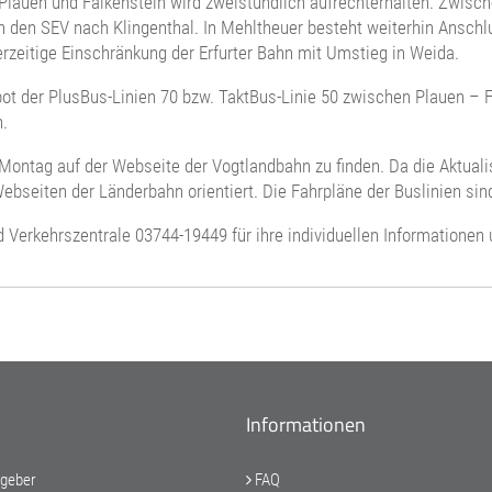
Plauen und Falkenstein wird zweistündlich aufrechterhalten. Zwisch
den SEV nach Klingenthal. In Mehltheuer besteht weiterhin Anschlu
derzeitige Einschränkung der Erfurter Bahn mit Umstieg in Weida.
ot der PlusBus-Linien 70 bzw. TaktBus-Linie 50 zwischen Plauen – 
.
Montag auf der Webseite der Vogtlandbahn zu finden. Da die Aktuali
ebseiten der Länderbahn orientiert. Die Fahrpläne der Buslinien sin
Verkehrszentrale 03744-19449 für ihre individuellen Informationen
Informationen
tgeber
FAQ