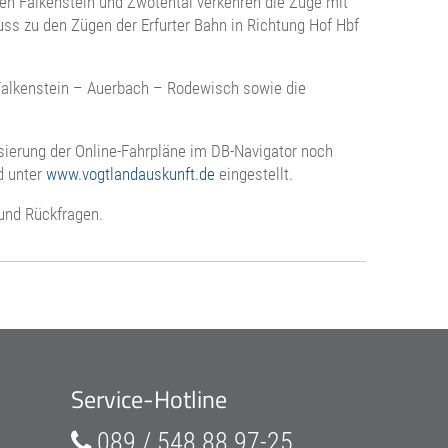
en Falkenstein und Zwotental verkehren die Züge mit
ss zu den Zügen der Erfurter Bahn in Richtung Hof Hbf
Falkenstein – Auerbach – Rodewisch sowie die
sierung der Online-Fahrpläne im DB-Navigator noch
d unter
www.vogtlandauskunft.de
eingestellt.
 und Rückfragen.
Service-Hotline
089 / 548 88 97-25