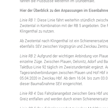
fahren die PlusBusse weiterhin im Stundentakt.“
Hier der Überblick zu den Anpassungen im Eisenbahnve
Linie RB 1:
Diese Linie fährt weiterhin stündlich zwisc
Zwotental in Kombination mit der RB 5 angeboten. Die 
Klingenthal zu nutzen.
Ab Zwotental nach Klingenthal ist ein Schienenersatzve
ebenfalls SEV zwischen Voigtsgrün und Zwickau Zentr
Linie RB 2:
Aufgrund der wichtigen Anbindung von Plauen
einzelne Züge. Zwischen Plauen, Oelsnitz, Adorf und B
TaktBus-Linie 92 täglich im Zweistundentakt ergänzt.
Tagesrandverbindungen zwischen Plauen und Hof Hbf i
05.04.2020 in Zwickau Hbf. Ab dem 16.04. bis zum 03.0
dieser Baumaßnahme SEV eingerichtet.
Linie RB 4:
Das Fahrplanangebot zwischen Gera Hbf und W
Greiz entfallen und werden durch einen Schienenersatzve