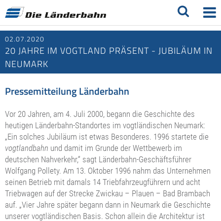
02.07.2020
20 JAHRE IM VOGTLAND PRÄSENT - JUBILÄUM IN
NEUMARK
Pressemitteilung Länderbahn
Vor 20 Jahren, am 4. Juli 2000, begann die Geschichte des
heutigen Länderbahn-Standortes im vogtländischen Neumark:
„Ein solches Jubiläum ist etwas Besonderes. 1996 startete die
vogtlandbahn
und damit im Grunde der Wettbewerb im
deutschen Nahverkehr,“ sagt Länderbahn-Geschäftsführer
Wolfgang Pollety. Am 13. Oktober 1996 nahm das Unternehmen
seinen Betrieb mit damals 14 Triebfahrzeugführern und acht
Triebwagen auf der Strecke Zwickau – Plauen – Bad Brambach
auf. „Vier Jahre später begann dann in Neumark die Geschichte
unserer vogtländischen Basis. Schon allein die Architektur ist