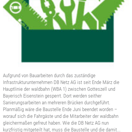
Aufgrund von Bauarbeiten durch das zuständige
Infrastrukturunternehmen DB Netz AG ist seit Ende März die
Hauptlinie der waldbahn (WBA 1) zwischen Gotteszell und
Bayerisch Eisenstein gesperrt. Dort werden seither
Sanierungsarbeiten an mehreren Brücken durchgeführt.
Planmäßig wäre die Baustelle Ende Juni beendet worden –
worauf sich die Fahrgäste und die Mitarbeiter der waldbahn
gleichermaßen gefreut haben. Wie die DB Netz AG nun
kurzfristig mitgeteilt hat, muss die Baustelle und die damit...