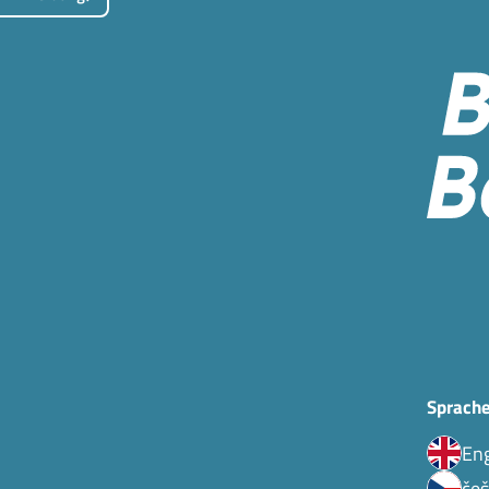
Sprache
Eng
češ