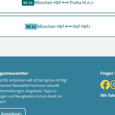
München Hbf ⟷ Praha hl.n.
RE 25
München Hbf ⟷ Hof Hbf
RE 23
gastnewsletter
Folgen 
ichts verpassen will, ist hier genau richtig!
nserem Newsletter kommen aktuelle
hrsmeldungen, Angebote, Tipps zu
Wir fah
ügen und Neuigkeiten immer direkt ins
ach.
r Anmeldung