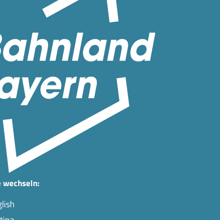
 wechseln:
lish
tina