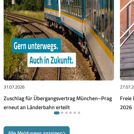
31.07.2026
27.07.
Zuschlag für Übergangsvertrag München–Prag
Freie 
erneut an Länderbahn erteilt
2026
Alle Meldungen anzeigen