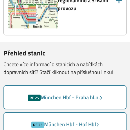
regionálního a S-Bahn
provozu
Přehled stanic
Chcete více informací o stanicích a
nabídkách
dopravních sítí? Stačí kliknout na příslušnou linku!
München Hbf - Praha hl.n.
RE 25
München Hbf - Hof Hbf
RE 23