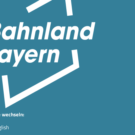
 wechseln:
lish