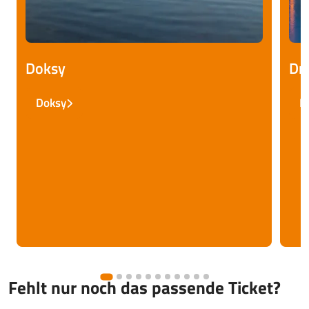
Doksy
Dr
Doksy
D
Fehlt nur noch das passende Ticket?