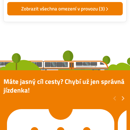
Zobrazit všechna omezení v provozu (3)
Máte jasný cíl cesty? Chybí už jen správná
jízdenka!