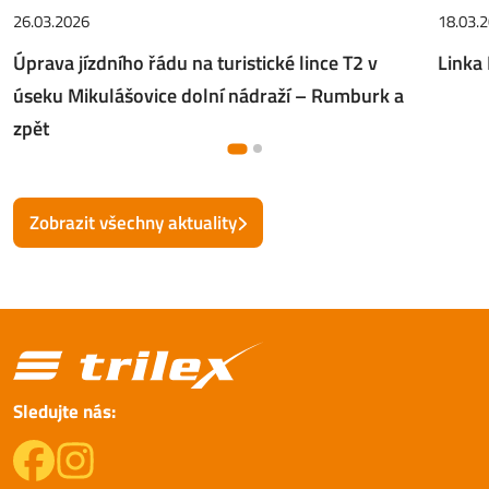
26.03.2026
18.03.
Úprava jízdního řádu na turistické lince T2 v
Linka 
úseku Mikulášovice dolní nádraží – Rumburk a
zpět
Zobrazit všechny aktuality
Sledujte nás: