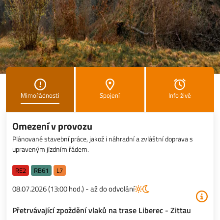
Mimořádnosti
Spojení
Info živě
Omezení v provozu
Plánované stavební práce, jakož i náhradní a zvláštní doprava s
upraveným jízdním řádem.
RE2
RB61
L7
08.07.2026 (13:00 hod.) - až do odvolání
Přetrvávající zpoždění vlaků na trase Liberec - Zittau