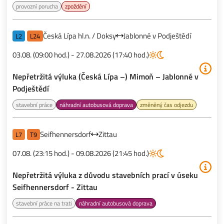
provozní porucha
zpoždění
Česká Lípa hl.n. / Doksy
Jablonné v Podještědí
L2
L24
03.08. (09:00 hod.) - 27.08.2026 (17:40 hod.)
Nepřetržitá výluka (Česká Lípa –) Mimoň – Jablonné v
Podještědí
stavební práce
náhradní autobusová doprava
změněný čas odjezdu
Seifhennersdorf
Zittau
L7
T9
07.08. (23:15 hod.) - 09.08.2026 (21:45 hod.)
Nepřetržitá výluka z důvodu stavebních prací v úseku
Seifhennersdorf - Zittau
stavební práce na trati
náhradní autobusová doprava