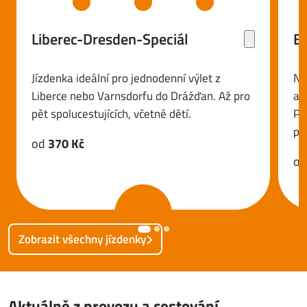
Liberec-Dresden-Speciál
E
Jízdenka ideální pro jednodenní výlet z
Na
Liberce nebo Varnsdorfu do Drážďan. Až pro
au
pět spolucestujících, včetně dětí.
Pol
pě
od
370 Kč
o
Zobrazit všechny jízdenky
Aktuálně z provozu a cestování