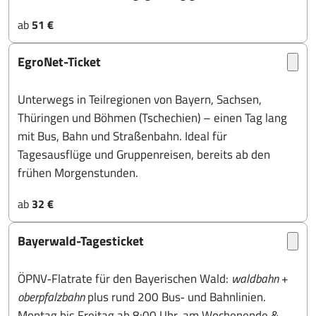
ab
51 €
EgroNet-Ticket
Unterwegs in Teilregionen von Bayern, Sachsen,
Thüringen und Böhmen (Tschechien) – einen Tag lang
mit Bus, Bahn und Straßenbahn. Ideal für
Tagesausflüge und Gruppenreisen, bereits ab den
frühen Morgenstunden.
ab
32 €
Bayerwald-Tagesticket
ÖPNV‑Flatrate für den Bayerischen Wald:
waldbahn
+
oberpfalzbahn
plus rund 200 Bus‑ und Bahnlinien.
Montag bis Freitag ab 8:00 Uhr, am Wochenende &