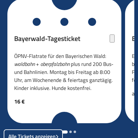
Bayerwald-Tagesticket
Ba
ÖPNV‑Flatrate für den Bayerischen Wald:
Ei
waldbahn
+
oberpfalzbahn
plus rund 200 Bus‑
bi
und Bahnlinien. Montag bis Freitag ab 8:00
Fr
Uhr, am Wochenende & feiertags ganztägig.
fe
Kinder inklusive. Hunde kostenfrei.
a
16 €
Alle Tickets anzeigen