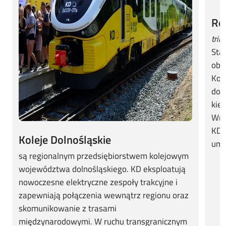
Roz
tril
Sta
obs
Kole
dos
kie
Wro
KD 
Koleje Dolnośląskie
umo
są regionalnym przedsiębiorstwem kolejowym
województwa dolnośląskiego. KD eksploatują
nowoczesne elektryczne zespoły trakcyjne i
zapewniają połączenia wewnątrz regionu oraz
skomunikowanie z trasami
międzynarodowymi. W ruchu transgranicznym