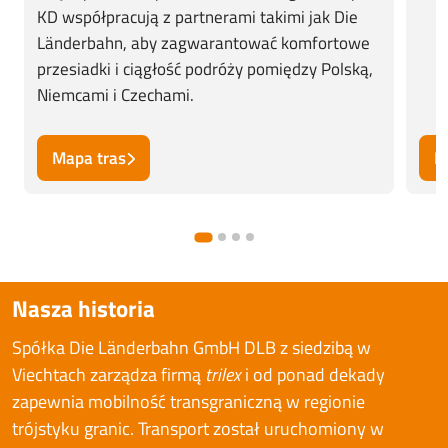
KD współpracują z partnerami takimi jak Die
Länderbahn, aby zagwarantować komfortowe
przesiadki i ciągłość podróży pomiędzy Polską,
Niemcami i Czechami.
Mapa tras
R
Nasza historia
Spółka Die Länderbahn GmbH DLB z siedzibą w
Viechtach zarządza firmą
trilex
i od ponad dekady
zapewnia mobilność transgraniczną w regionie
trójstyku granic. Transport został uruchomiony w