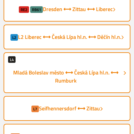
Dresden ⟷ Zittau ⟷ Liberec
RE2
RB61
L2 Liberec ⟷ Česká Lípa hl.n. ⟷ Děčín hl.n.
L2
L4
Mladá Boleslav město ⟷ Česká Lípa hl.n. ⟷
Rumburk
Seifhennersdorf ⟷ Zittau
L7