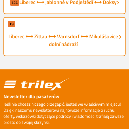
Liberec ⟷ Jablonné v Podještědí ⟷ Doksy
L24
T9
Liberec ⟷ Zittau ⟷ Varnsdorf ⟷ Mikulášovice
dolní nádraží
Newsletter dla pasażerów
Jeśli nie chcesz niczego przegapić, jesteś we właściwym miejscu!
Dzięki naszemu newsletterowi najnowsze informacje o ruchu,
oferty, wskazówki dotyczące podróży i wiadomości trafiają zawsze
prosto do Twojej skrzynki.