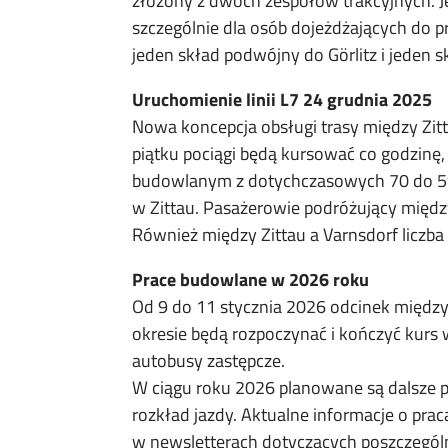
złożony z dwóch zespołów trakcyjnych. Jed
szczególnie dla osób dojeżdżających do 
jeden skład podwójny do Görlitz i jeden 
Uruchomienie linii L7 24 grudnia 2025
Nowa koncepcja obsługi trasy między Zitt
piątku pociągi będą kursować co godzinę,
budowlanym z dotychczasowych 70 do 59 mi
w Zittau. Pasażerowie podróżujący między
Również między Zittau a Varnsdorf liczba
Prace budowlane w 2026 roku
Od 9 do 11 stycznia 2026 odcinek między
okresie będą rozpoczynać i kończyć kur
autobusy zastępcze.
W ciągu roku 2026 planowane są dalsze p
rozkład jazdy. Aktualne informacje o pra
w newsletterach dotyczących poszczególny