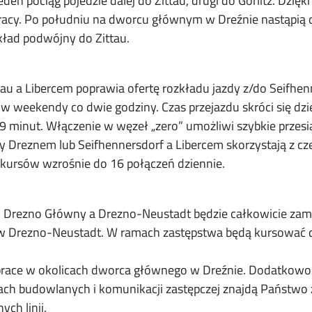
en pociąg pojedzie dalej do Zittau, drugi do Görlitz. Dzię
pracy. Po południu na dworcu głównym w Dreźnie nastąpią 
skład podwójny do Zittau.
au a Libercem poprawia ofertę rozkładu jazdy z/do Seifhenn
 w weekendy co dwie godziny. Czas przejazdu skróci się d
nut. Włączenie w węzeł „zero” umożliwi szybkie przesiadki
 Dreznem lub Seifhennersdorf a Libercem skorzystają z czę
 kursów wzrośnie do 16 połączeń dziennie.
 Drezno Główny a Drezno-Neustadt będzie całkowicie zamkn
s w Drezno-Neustadt. W ramach zastępstwa będą kursować d
race w okolicach dworca głównego w Dreźnie. Dodatkowo el
cach budowlanych i komunikacji zastępczej znajdą Państwo 
ch linii.