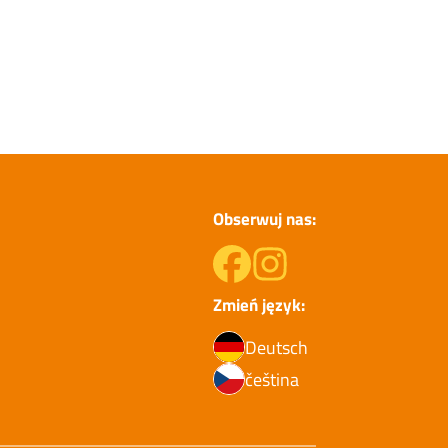
Obserwuj nas:
Zmień język:
Deutsch
čeština