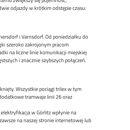
ki temu zwiększy się pojemność,
dwie odjazdy w krótkim odstępie czasu:
ersdorf i Varnsdorf. Od poniedziałku do
zięki szeroko zakrojonym pracom
 na liczne linie komunikacji miejskiej
stszych i znacznie szybszych połączeń.
ięty. Wszystkie pociągi trilex w tym
odatkowe tramwaje linii 26 oraz
ektryfikacja w Görlitz wpłynie na
zawsze na naszej stronie internetowej lub