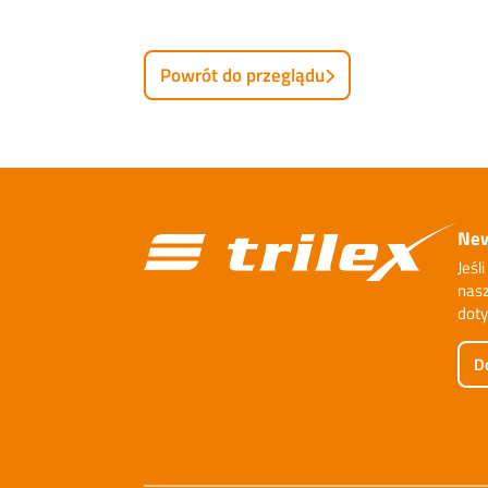
Powrót do przeglądu
New
Jeśl
nasz
doty
Do