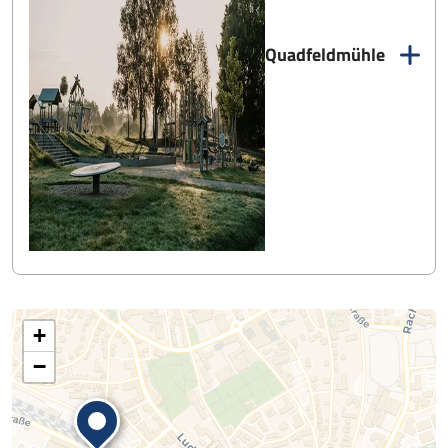
Quadfeldmühle
+
−