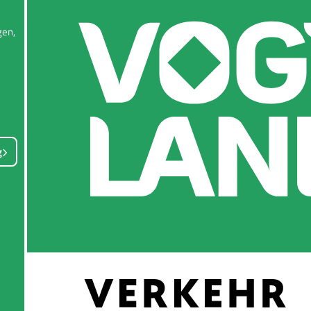
en,
g