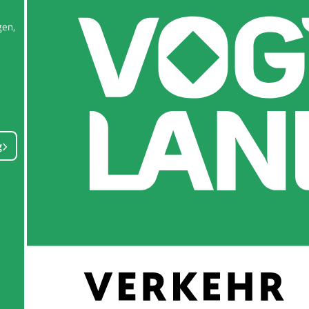
en,
g