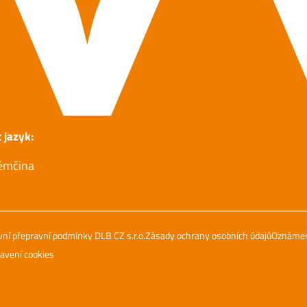
 jazyk:
ěmčina
ní přepravní podmínky DLB CZ s.r.o.
Zásady ochrany osobních údajů
Oznámení
avení cookies