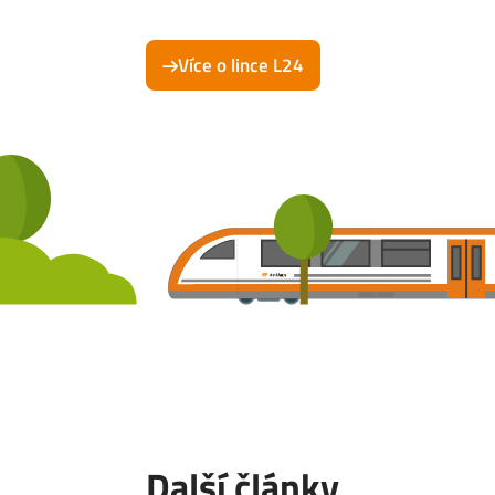
Více o lince L24
Další články