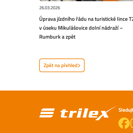
26.03.2026
Úprava jízdního řádu na turistické lince T
v úseku Mikulášovice dolní nádraží –
Rumburk a zpět
Zpět na přehled
Sleduj