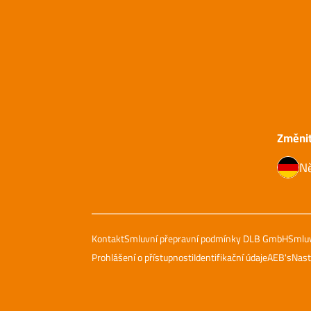
Změnit
N
Kontakt
Smluvní přepravní podmínky DLB GmbH
Smluv
Prohlášení o přístupnosti
Identifikační údaje
AEB's
Nast