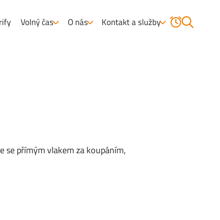
rify
Volný čas
O nás
Kontakt a služby
jte se přímým vlakem za koupáním,