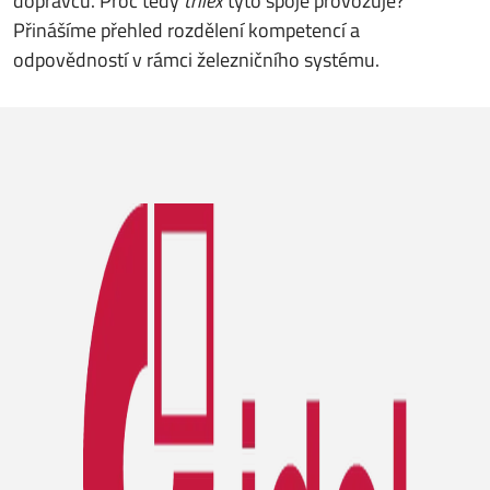
dopravců. Proč tedy
trilex
tyto spoje provozuje?
Přinášíme přehled rozdělení kompetencí a
odpovědností v rámci železničního systému.