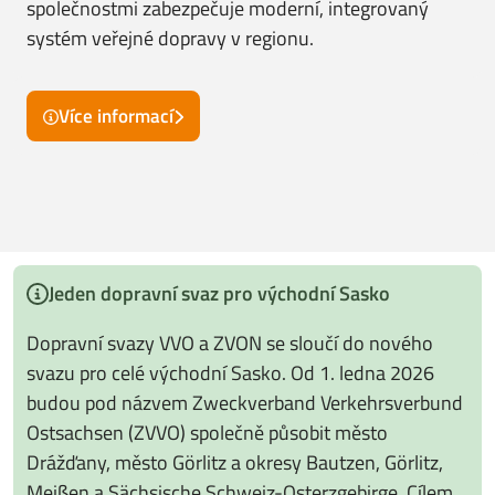
společnostmi zabezpečuje moderní, integrovaný
systém veřejné dopravy v regionu.
Více informací
Jeden dopravní svaz pro východní Sasko
Dopravní svazy VVO a ZVON se sloučí do nového
svazu pro celé východní Sasko. Od 1. ledna 2026
budou pod názvem Zweckverband Verkehrsverbund
Ostsachsen (ZVVO) společně působit město
Drážďany, město Görlitz a okresy Bautzen, Görlitz,
Meißen a Sächsische Schweiz-Osterzgebirge. Cílem