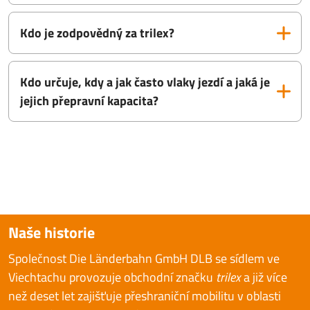
Kdo je zodpovědný za trilex?
Kdo určuje, kdy a jak často vlaky jezdí a jaká je
jejich přepravní kapacita?
Naše historie
Společnost Die Länderbahn GmbH DLB se sídlem ve
Viechtachu provozuje obchodní značku
trilex
a již více
než deset let zajišťuje přeshraniční mobilitu v oblasti