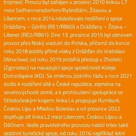
trojmezí. Provoz byl zahájen v prosinci 2010 linkou L7
mezi Seifhennersdorfem/Rybništěm, Žitavou a
Libercem, v roce 2014 následovalo rozšíření o spoje
Drážďany – Görlitz (RE1/RB60) a Drážďany – Žitava –
Liberec (RE2/RB61). Dne 13. prosince 2015 byl obnoven
provoz přes Niský viadukt do Polska, přičemž do konce
roku 2018 jezdily přímé vlaky z Drážďan do Vratislavi
(Wrocław); od roku 2019 probíhá přestup v Zhořelci
(Zgorzelec) na navazující spoje společnosti Koleje
Dolnośląskie (KD). Se změnou jízdního řádu v roce 2021
došlo k rozšíření sítě v České republice, zejména na
severovýchodě země, a k prohloubení spolupráce se
Středočeským krajem; linka L4 propojuje Rumburk,
Českou Lípu a Mladou Boleslav a od prosince 2022
doplňuje síť linka L2 mezi Libercem, Českou Lípou a
Děčínem. Vedle pravidelného provozu nabízí trilex také
sezónní turistické spoje, od roku 2016 například letní