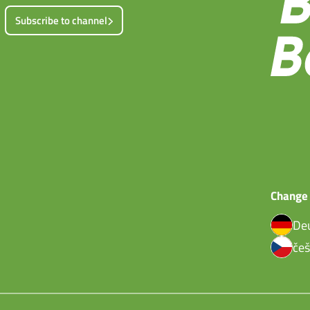
Subscribe to channel
Change
De
češ