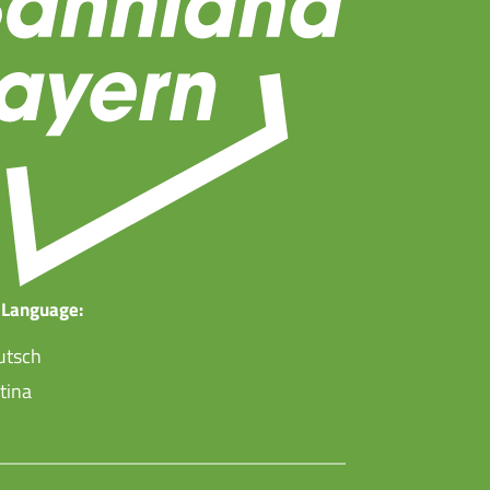
 Language:
utsch
tina